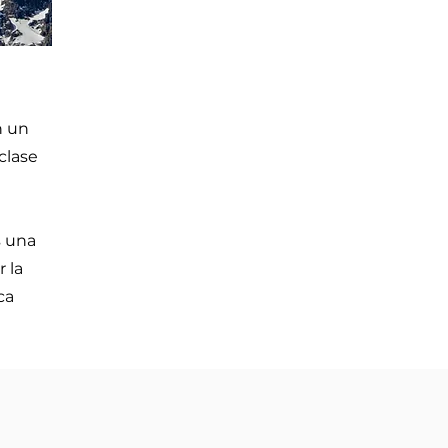
n un
clase
s una
r la
ca