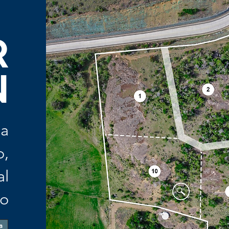
R
N
da
o,
al
lo
a