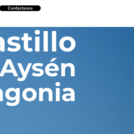
Contáctanos
stillo
Aysén
agonia